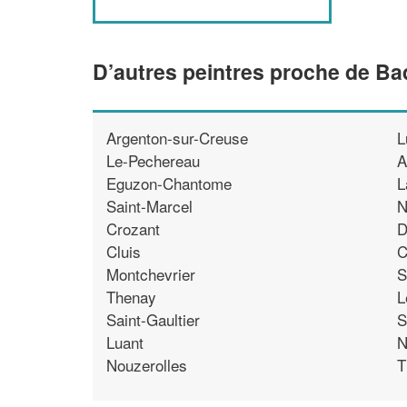
D’autres peintres proche de Ba
Argenton-sur-Creuse
L
Le-Pechereau
A
Eguzon-Chantome
L
Saint-Marcel
N
Crozant
D
Cluis
C
Montchevrier
S
Thenay
L
Saint-Gaultier
S
Luant
N
Nouzerolles
T