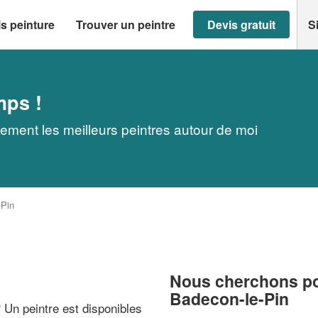
s peinture
Trouver un peintre
Devis gratuit
S
mps !
ement les meilleurs peintres autour de moi
-Pin
Nous cherchons pou
Badecon-le-Pin
? Un peintre est disponibles