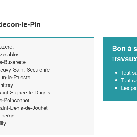
decon-le-Pin
uzeret
Bon à s
zerables
travau
a-Buxerette
euvy-Saint-Sepulchre
Tout sa
un-le-Palestel
Tout s
hitray
Les par
aint-Sulpice-le-Dunois
e-Poinconnet
aint-Denis-de-Jouhet
iherne
illy