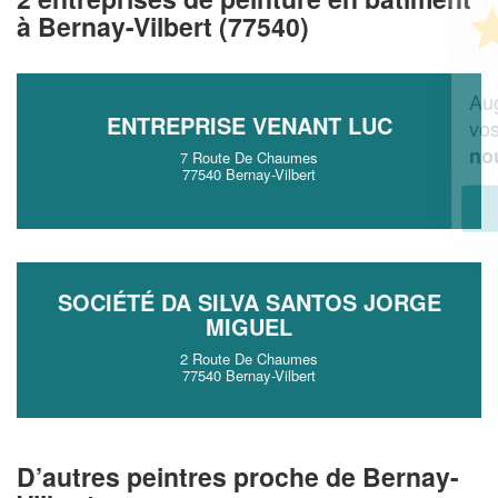
Vous êtes un
à Bernay-Vilbert (77540)
professionnel ?
Augmentez votre
et
chiffre d'affaires
ENTREPRISE VENANT LUC
vos
tout en gagnant de
marges
!
nouveaux clients
7 Route De Chaumes
77540 Bernay-Vilbert
En savoir plus
SOCIÉTÉ DA SILVA SANTOS JORGE
MIGUEL
2 Route De Chaumes
77540 Bernay-Vilbert
D’autres peintres proche de Bernay-