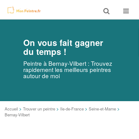
Toggle
Toggle
search
navigat
On vous fait gagner
du temps !
Peintre à Bernay-Vilbert : Trouvez
rapidement les meilleurs peintres
autour de moi
Accueil
>
Trouver un peintre
>
Ile-de-France
>
Seine-et-Marne
>
Bernay-Vilbert