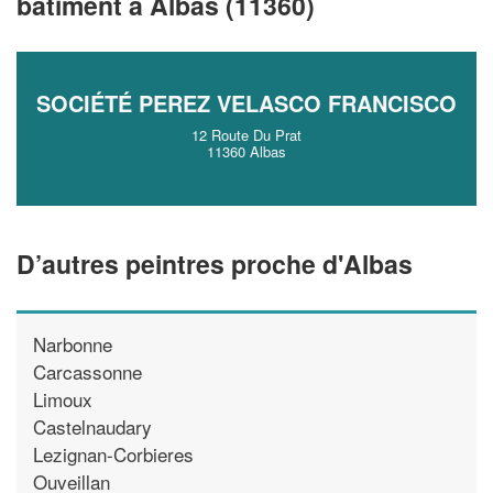
bâtiment à Albas (11360)
!
nouveaux clients
En savoir plus
SOCIÉTÉ PEREZ VELASCO FRANCISCO
12 Route Du Prat
11360 Albas
D’autres peintres proche d'Albas
Narbonne
Carcassonne
Limoux
Castelnaudary
Lezignan-Corbieres
Ouveillan