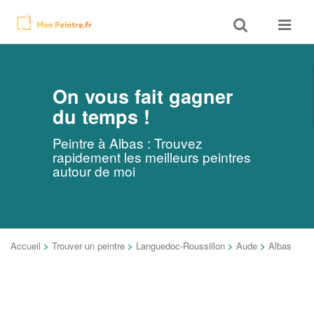
Toggle
Toggle
search
navigat
On vous fait gagner
du temps !
Peintre à Albas : Trouvez
rapidement les meilleurs peintres
autour de moi
Accueil
>
Trouver un peintre
>
Languedoc-Roussillon
>
Aude
>
Albas