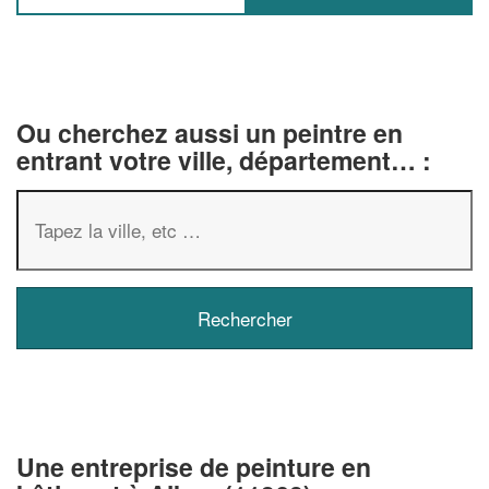
Ou cherchez aussi un peintre en
entrant votre ville, département… :
✕
Vous êtes un
professionnel ?
Augmentez votre
chiffre d'affai
Une entreprise de peinture en
vos
tout en gagnant de
marges