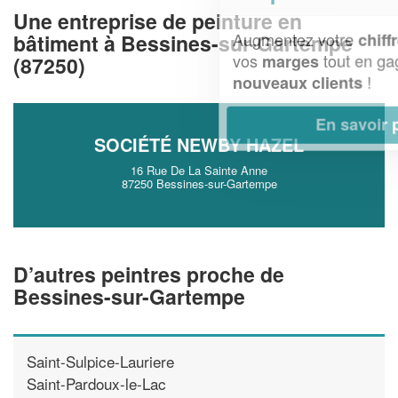
Une entreprise de peinture en
Augmentez votre
et
chiffre d'affaires
bâtiment à Bessines-sur-Gartempe
vos
tout en gagnant de
marges
(87250)
!
nouveaux clients
En savoir plus
SOCIÉTÉ NEWBY HAZEL
16 Rue De La Sainte Anne
87250 Bessines-sur-Gartempe
D’autres peintres proche de
Bessines-sur-Gartempe
Saint-Sulpice-Lauriere
Saint-Pardoux-le-Lac