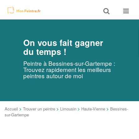
Toggle
Toggle
search
navigat
On vous fait gagner
du temps !
Peintre à Bessines-sur-Gartempe :
Trouvez rapidement les meilleurs
peintres autour de moi
Accueil
>
Trouver un peintre
>
Limousin
>
Haute-Vienne
>
Bessines-
sur-Gartempe