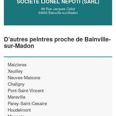
SOCIÉTÉ LIONEL NEPOTI (SARL)
89 Rue Jacques Callot
54550 Bainville-sur-Madon
D’autres peintres proche de Bainville-
sur-Madon
Maizieres
Xeuilley
Neuves-Maisons
Chaligny
Pont-Saint-Vincent
Mereville
Parey-Saint-Cesaire
Houdelmont