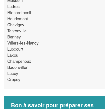
Messein
Ludres
Richardmenil
Houdemont
Chavigny
Tantonville
Benney
Villers-les-Nancy
Lupcourt
Laxou
Champenoux
Badonviller
Lucey
Crepey
Bon à savoir pour préparer ses