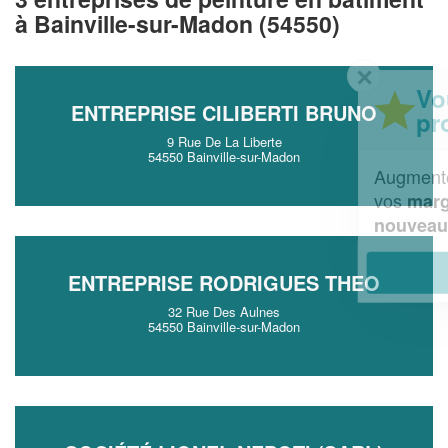
à Bainville-sur-Madon (54550)
✕
Vous êtes un
ENTREPRISE CILIBERTI BRUNO
professionnel ?
9 Rue De La Liberte
54550 Bainville-sur-Madon
Augmentez votre
et
chiffre d'affaires
vos
tout en gagnant de
marges
!
nouveaux clients
En savoir plus
ENTREPRISE RODRIGUES THEO
32 Rue Des Aulnes
54550 Bainville-sur-Madon