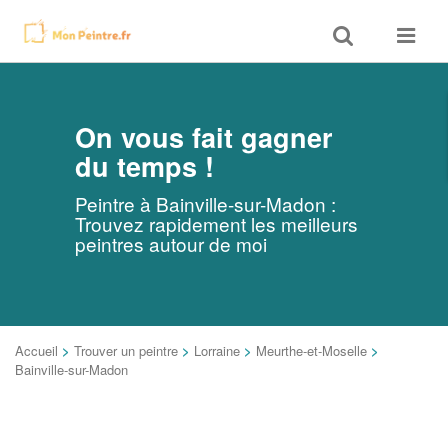
Toggle
Toggle
search
navigat
On vous fait gagner
du temps !
Peintre à Bainville-sur-Madon :
Trouvez rapidement les meilleurs
peintres autour de moi
Accueil
>
Trouver un peintre
>
Lorraine
>
Meurthe-et-Moselle
>
Bainville-sur-Madon