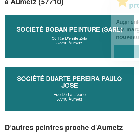
à Aumetz (57710)
professionnel ?
Augmentez votre
et
chiffre d'affaires
SOCIÉTÉ BOBAN PEINTURE (SARL)
vos
tout en gagnant de
marges
!
nouveaux clients
30 Rte D'emile Zola
57710 Aumetz
En savoir plus
SOCIÉTÉ DUARTE PEREIRA PAULO
JOSE
Rue De La Liberte
57710 Aumetz
D’autres peintres proche d'Aumetz