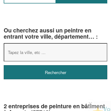
Ou cherchez aussi un peintre en
entrant votre ville, département… :
✕
2 entreprises de peinture en bâtiment
Vous êtes un