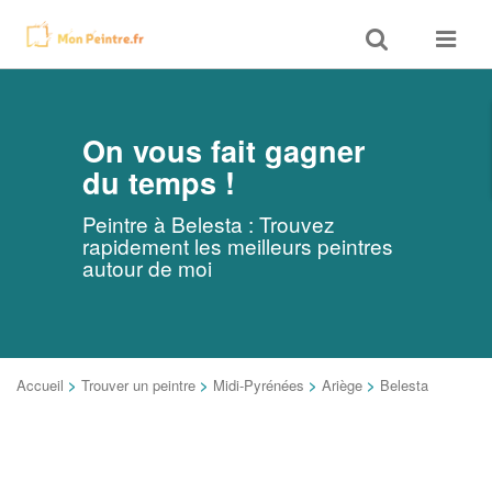
Toggle
Toggle
search
navigat
On vous fait gagner
du temps !
Peintre à Belesta : Trouvez
rapidement les meilleurs peintres
autour de moi
Accueil
>
Trouver un peintre
>
Midi-Pyrénées
>
Ariège
>
Belesta