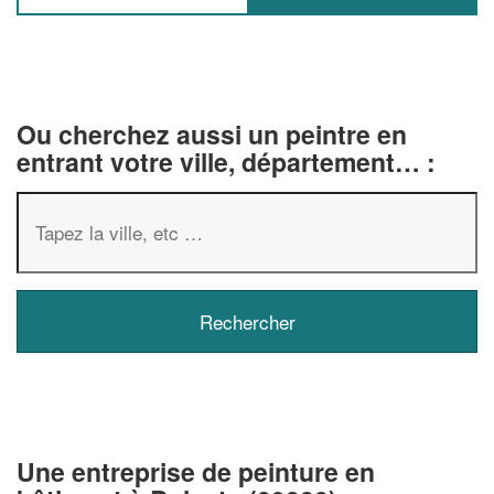
Ou cherchez aussi un peintre en
entrant votre ville, département… :
✕
Vous êtes un
professionnel ?
Augmentez votre
chiffre d'affa
Une entreprise de peinture en
vos
tout en gagnant d
marges