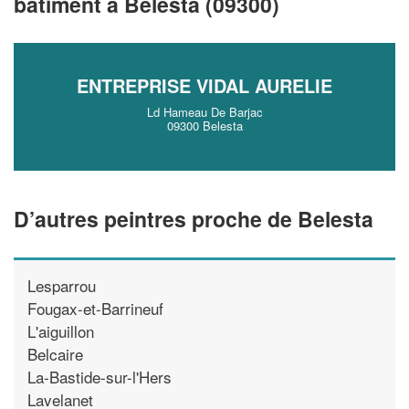
bâtiment à Belesta (09300)
!
nouveaux clients
En savoir plus
ENTREPRISE VIDAL AURELIE
Ld Hameau De Barjac
09300 Belesta
D’autres peintres proche de Belesta
Lesparrou
Fougax-et-Barrineuf
L'aiguillon
Belcaire
La-Bastide-sur-l'Hers
Lavelanet