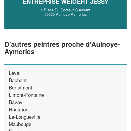
ENTREPRISE WEIGERT JESSY
1 Place Du Docteur Guersant
59620 Aulnoye-Aymeries
D’autres peintres proche d'Aulnoye-
Aymeries
Leval
Bachant
Berlaimont
Limont-Fontaine
Bavay
Hautmont
La-Longueville
Maubeuge