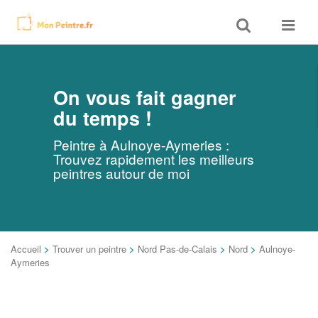
Toggle
Toggle
search
navigat
On vous fait gagner
du temps !
Peintre à Aulnoye-Aymeries :
Trouvez rapidement les meilleurs
peintres autour de moi
Accueil
>
Trouver un peintre
>
Nord Pas-de-Calais
>
Nord
>
Aulnoye-
Aymeries