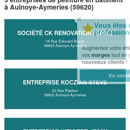
à Aulnoye-Aymeries (59620)
✕
Vous êtes un
professionnel ?
SOCIÉTÉ CK RENOVATION (SARL)
16 Rue Edouard Branly
59620 Aulnoye-Aymeries
Augmentez votre
et
chiffre d'affaires
vos
tout en gagnant de
marges
!
nouveaux clients
En savoir plus
ENTREPRISE KOCZIAN STEVE
23 Rue Pasteur
59620 Aulnoye-Aymeries