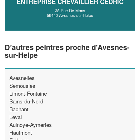
ENTREPRISE CHEVAILLIER CEDRIC
38 Rue De Mons
59440 Avesnes-sur-Helpe
D’autres peintres proche d'Avesnes-
sur-Helpe
Avesnelles
Semousies
Limont-Fontaine
Sains-du-Nord
Bachant
Leval
Aulnoye-Aymeries
Hautmont