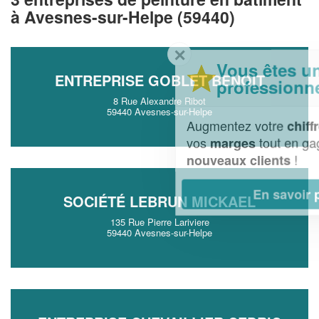
à Avesnes-sur-Helpe (59440)
✕
Vous êtes un
ENTREPRISE GOBLET BENOIT
professionnel ?
8 Rue Alexandre Ribot
59440 Avesnes-sur-Helpe
Augmentez votre
et
chiffre d'affaires
vos
tout en gagnant de
marges
!
nouveaux clients
En savoir plus
SOCIÉTÉ LEBRUN MICKAEL
135 Rue Pierre Lariviere
59440 Avesnes-sur-Helpe