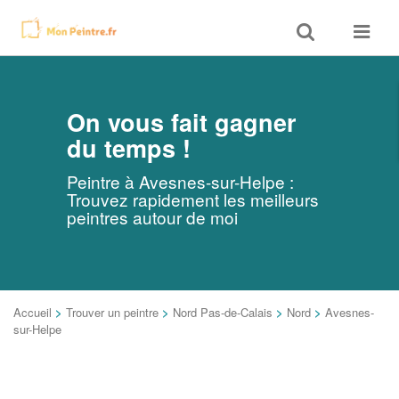
Toggle
Toggle
search
navigat
On vous fait gagner
du temps !
Peintre à Avesnes-sur-Helpe :
Trouvez rapidement les meilleurs
peintres autour de moi
Accueil
>
Trouver un peintre
>
Nord Pas-de-Calais
>
Nord
>
Avesnes-
sur-Helpe