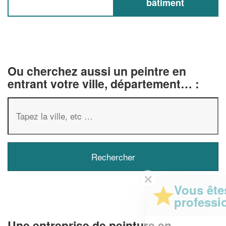
bâtiment
Ou cherchez aussi un peintre en
entrant votre ville, département… :
✕
Vous êtes un
professionnel ?
Une entreprise de peinture en