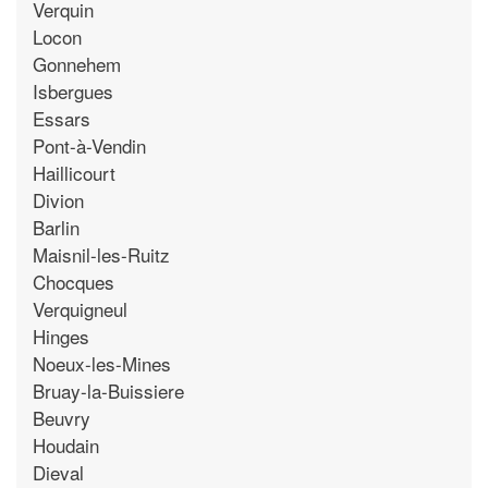
Verquin
Locon
Gonnehem
Isbergues
Essars
Pont-à-Vendin
Haillicourt
Divion
Barlin
Maisnil-les-Ruitz
Chocques
Verquigneul
Hinges
Noeux-les-Mines
Bruay-la-Buissiere
Beuvry
Houdain
Dieval