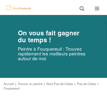
Toggle
Toggle
search
navigat
On vous fait gagner
du temps !
Peintre à Fouquereuil : Trouvez
rapidement les meilleurs peintres
autour de moi
Accueil
>
Trouver un peintre
>
Nord Pas-de-Calais
>
Pas-de-Calais
>
Fouquereuil