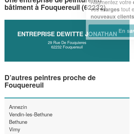
Augmentez votre
et
chiffre d'affaires
bâtiment à Fouquereuil (62232)
vos
tout en gagnant de
marges
!
nouveaux clients
En savoir plus
ENTREPRISE DEWITTE JONATHAN
29 Rue De Fouquieres
62232 Fouquereuil
D’autres peintres proche de
Fouquereuil
Annezin
Vendin-les-Bethune
Bethune
Vimy