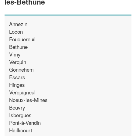
les-Bethune
Annezin
Locon
Fouquereuil
Bethune
Vimy
Verquin
Gonnehem
Essars
Hinges
Verquigneul
Noeux-les-Mines
Beuvry
Isbergues
Pont-à-Vendin
Haillicourt