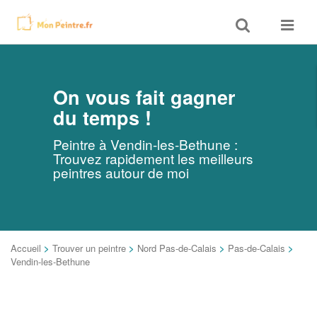
Toggle
Toggle
search
navigat
On vous fait gagner
du temps !
Peintre à Vendin-les-Bethune :
Trouvez rapidement les meilleurs
peintres autour de moi
Accueil
>
Trouver un peintre
>
Nord Pas-de-Calais
>
Pas-de-Calais
>
Vendin-les-Bethune