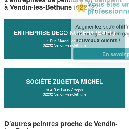
Vous êtes un
à Vendin-les-Bethune (62232)
professionnel ?
Augmentez votre
et
chiffre d'affaires
ENTREPRISE DECO NOCERA (SARL)
vos
tout en gagnant de
marges
!
nouveaux clients
1 Rue Marcel Maniez
62232 Vendin-les-Bethune
En savoir plus
SOCIÉTÉ ZUGETTA MICHEL
184 Rue Louis Aragon
62232 Vendin-les-Bethune
D’autres peintres proche de Vendin-