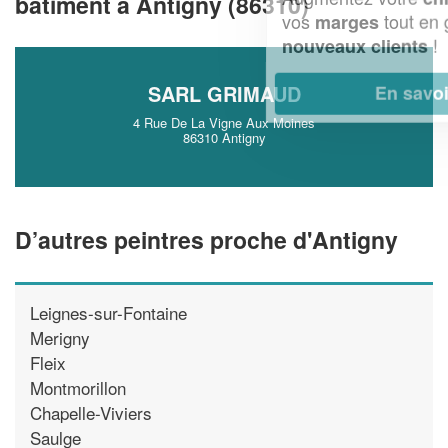
bâtiment à Antigny (86310)
vos
tout en gagnant de
marges
!
nouveaux clients
SARL GRIMAUD
En savoir plus
4 Rue De La Vigne Aux Moines
86310 Antigny
D’autres peintres proche d'Antigny
Leignes-sur-Fontaine
Merigny
Fleix
Montmorillon
Chapelle-Viviers
Saulge