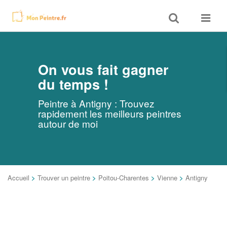
Toggle
Toggle
search
navigat
On vous fait gagner
du temps !
Peintre à Antigny : Trouvez
rapidement les meilleurs peintres
autour de moi
Accueil
>
Trouver un peintre
>
Poitou-Charentes
>
Vienne
>
Antigny