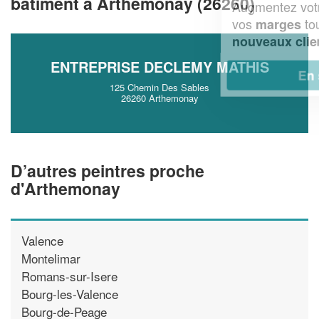
bâtiment à Arthemonay (26260)
Augmentez votre
et
chiffre d'affaires
vos
tout en gagnant de
marges
!
nouveaux clients
ENTREPRISE DECLEMY MATHIS
En savoir plus
125 Chemin Des Sables
26260 Arthemonay
D’autres peintres proche
d'Arthemonay
Valence
Montelimar
Romans-sur-Isere
Bourg-les-Valence
Bourg-de-Peage