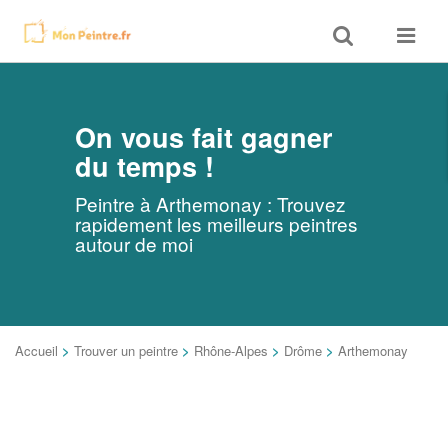
Toggle
Toggle
search
navigat
On vous fait gagner
du temps !
Peintre à Arthemonay : Trouvez
rapidement les meilleurs peintres
autour de moi
Accueil
>
Trouver un peintre
>
Rhône-Alpes
>
Drôme
>
Arthemonay