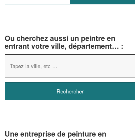
Ou cherchez aussi un peintre en
entrant votre ville, département… :
✕
Vous êtes un
professionnel ?
Augmentez votre
chiffre d'affa
Une entreprise de peinture en
vos
tout en gagnant d
marges