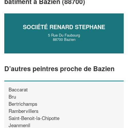
bâtiment à Bazien (88700)
!
nouveaux clients
En savoir plus
SOCIÉTÉ RENARD STEPHANE
5 Rue Du Faubourg
88700 Bazien
D’autres peintres proche de Bazien
Baccarat
Bru
Bertrichamps
Rambervillers
Saint-Benoit-la-Chipotte
Jeanmenil