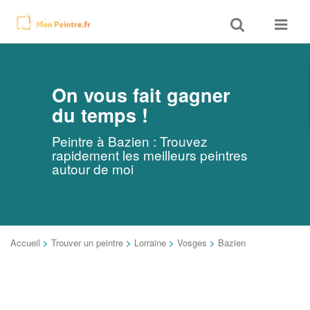
Toggle
Toggle
search
navigat
On vous fait gagner
du temps !
Peintre à Bazien : Trouvez
rapidement les meilleurs peintres
autour de moi
Accueil
>
Trouver un peintre
>
Lorraine
>
Vosges
>
Bazien