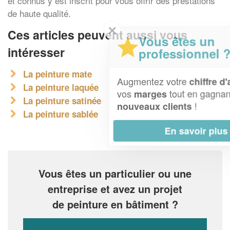
et connus y est inscrit pour vous offrir des prestations
de haute qualité.
✕
Ces articles peuvent aussi vous
Vous êtes un
intéresser
professionnel ?
La peinture mate
Augmentez votre
et
chiffre d'affaires
La peinture laquée
vos
tout en gagnant de
marges
La peinture satinée
!
nouveaux clients
La peinture sablée
En savoir plus
Vous êtes un particulier ou une
entreprise et avez un projet
de peinture en bâtiment ?