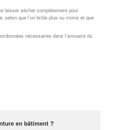
e le laisser sécher complètement pour
ue, selon que l’on brûle plus ou moins et que
 coordonnées nécessaires dans l’annuaire du
✕
Vous êtes un
professionnel ?
Augmentez votre
e
chiffre d'affaires
vos
tout en gagnant de
marges
!
nouveaux clients
inture en bâtiment ?