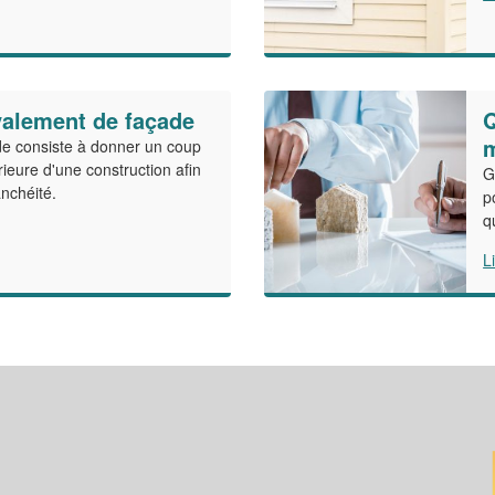
valement de façade
Q
de consiste à donner un coup
rieure d'une construction afin
G
nchéité.
p
q
L