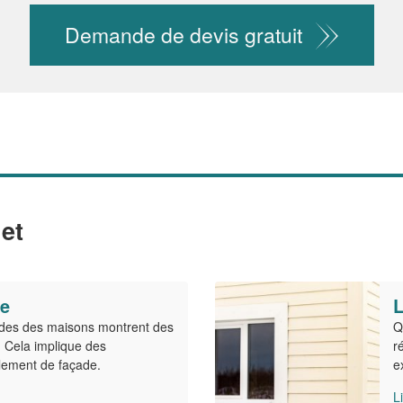
Demande de devis gratuit
et
de
L
ades des maisons montrent des
Q
. Cela implique des
r
lement de façade.
e
L