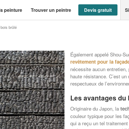
s peinture
Trouver un peintre
Devis gratuit
S
 bois brûlé
Également appelé Shou-Sugi
revêtement pour la façad
nécessite aucun entretien, 
haute résistance. C’est un 
respectueux de l’environne
Les avantages du 
Originaire du Japon, la
tec
couleur typique pour les f
qui a reçu un tel traitemen